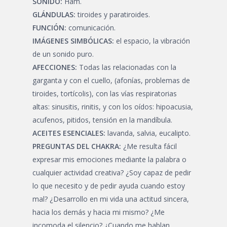
SONIDO:
Ham.
GLÁNDULAS:
tiroides y paratiroides.
FUNCIÓN:
comunicación.
IMÁGENES SIMBÓLICAS:
el espacio, la vibración
de un sonido puro.
AFECCIONES:
Todas las relacionadas con la
garganta y con el cuello, (afonías, problemas de
tiroides, tortícolis), con las vías respiratorias
altas: sinusitis, rinitis, y con los oídos: hipoacusia,
acufenos, pitidos, tensión en la mandíbula.
ACEITES ESENCIALES:
lavanda, salvia, eucalipto.
PREGUNTAS DEL CHAKRA:
¿Me resulta fácil
expresar mis emociones mediante la palabra o
cualquier actividad creativa? ¿Soy capaz de pedir
lo que necesito y de pedir ayuda cuando estoy
mal? ¿Desarrollo en mi vida una actitud sincera,
hacia los demás y hacia mi mismo? ¿Me
incomoda el silencio? ¿Cuando me hablan,