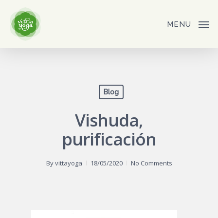
Skip
to
MENU
main
content
Blog
Vishuda,
purificación
By
vittayoga
18/05/2020
No Comments