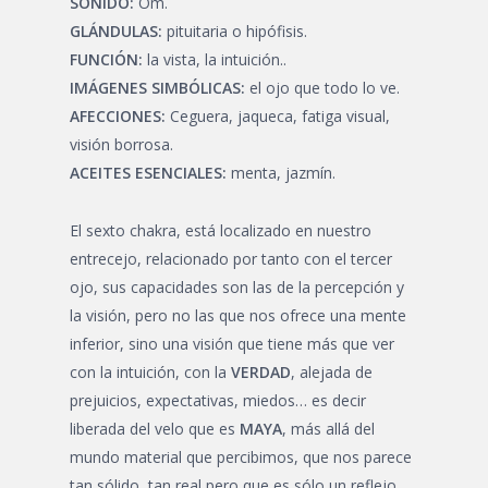
SONIDO:
Om.
GLÁNDULAS:
pituitaria o hipófisis.
FUNCIÓN:
la vista, la intuición..
IMÁGENES SIMBÓLICAS:
el ojo que todo lo ve.
AFECCIONES:
Ceguera, jaqueca, fatiga visual,
visión borrosa.
ACEITES ESENCIALES:
menta, jazmín.
El sexto chakra, está localizado en nuestro
entrecejo, relacionado por tanto con el tercer
ojo, sus capacidades son las de la percepción y
la visión, pero no las que nos ofrece una mente
inferior, sino una visión que tiene más que ver
con la intuición, con la
VERDAD
, alejada de
prejuicios, expectativas, miedos… es decir
liberada del velo que es
MAYA
, más allá del
mundo material que percibimos, que nos parece
tan sólido, tan real pero que es sólo un reflejo,