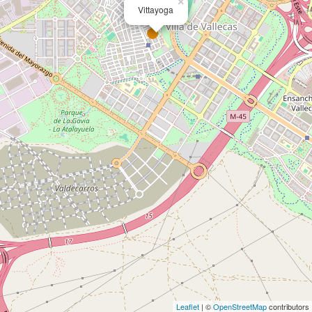
×
Vittayoga
Leaflet
| ©
OpenStreetMap
contributors