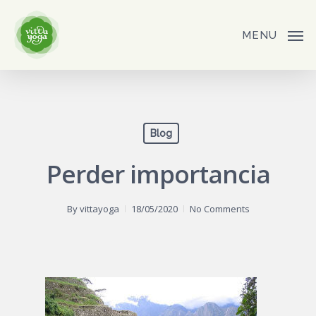
Skip
to
MENU
main
content
Blog
Perder importancia
By
vittayoga
18/05/2020
No Comments