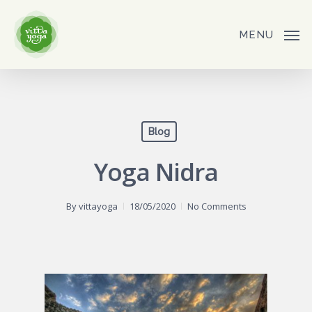
Skip
to
MENU
main
content
Blog
Yoga Nidra
By
vittayoga
18/05/2020
No Comments