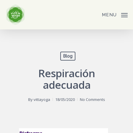
Skip
to
MENU
main
content
Blog
Respiración
adecuada
By
vittayoga
18/05/2020
No Comments