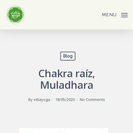
Skip
to
MENU
main
content
Blog
Chakra raíz,
Muladhara
By
vittayoga
18/05/2020
No Comments