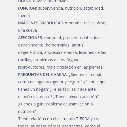
GLÁNDULAS:
suprarrenales
FUNCIÓN:
supervivencia, nutrición, estabilidad,
fuerza.
IMÁGENES SIMBÓLICAS:
montaña, raíces, árbol,
una cueva.
AFECCIONES:
obesidad, problemas intestinales
estreñimiento, hemorroides, artritis
degenerativa, anorexia nerviosa, lesiones de las
rodillas, problemas de los órganos
reproductores, mala circulación en las piernas.
PREGUNTAS DEL CHAKRA:
¿Sientes el mundo
como un lugar acogedor y seguro? ¿Sientes que
tienes un hogar? ¿Te es fácil salir adelante
económicamente? ¿Tienes alguna adicción?
¿Tienes algún problema de asimilación o
nutrición?
Tiene relación con el elemento TIERRA y con
todas las cosas sólidas y terrestres, como el