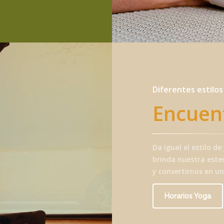
Diferentes estilo
Encuent
Da igual el estilo d
brinda nuestra este
y convertirnos en u
Horarios Yoga