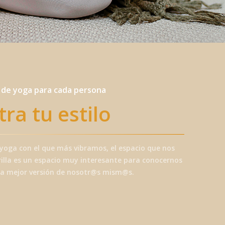
s de yoga para cada persona
ra tu estilo
e yoga con el que más vibramos, el espacio que nos
rilla es un espacio muy interesante para conocernos
na mejor versión de nosotr@s mism@s.